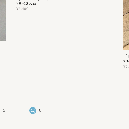
90~130cm
¥3,400
【
90
¥2
5
0