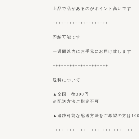
上品で品があるのがポイント高いです
++++++++++++++++++++
即納可能です
一週間以内にお手元にお届け致します
++++++++++++++++++++
送料について
▲全国一律300円
※配送方法ご指定不可
▲追跡可能な配送方法をご希望の方は10
+++++++++++++++++++++++++++++++