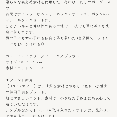
柔らかな裏起毛素材を使用した、冬にぴったりのボーダース
ウェット。
首元はナチュラルなヘンリーネックデザインで、ボタンのデ
ィテールがアクセントに。
ほどよい厚みと伸縮性のある生地で、1枚でも重ね着でも快
適に着られます。
男の子にも女の子にも似合う落ち着いた3色展開で、デイリ
ーにもお出かけにも◎
カラー：アイボリー／ブラック／ブラウン
サイズ：80〜120cm
素材：コットン100％
▼ブランド紹介
【ONU（オヌ）】は、上質な素材とやさしい色合いが魅力
の韓国子供服ブランド。
肌にやさしいコットン素材で、小さなお子さまにも安心して
着ていただけます。
シンプルながらトレンドを取り入れたデザインは、兄弟リン
クや家族コーデにもぴったり。