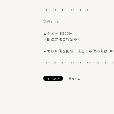
++++++++++++++++++++
送料について
▲全国一律300円
※配送方法ご指定不可
▲追跡可能な配送方法をご希望の方は10
+++++++++++++++++++++++++++++++
通報する