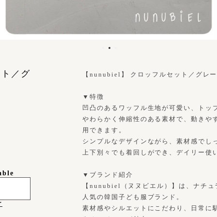
セット／グ
【nunubiel】 クロッフルセット／グレー(8
▼特徴
凹凸のあるワッフル生地が可愛い、トッ
やわらかく伸縮性のある素材で、動きや
用できます。
シンプルなデザインながら、素材感でし
上下別々でも着回しができ、デイリー使
able
▼ブランド紹介
【nunubiel（ヌヌビエル）】は、ナ
人気の韓国子ども服ブランド。
け
素材感やシルエットにこだわり、日常に