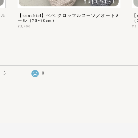
ール
【nunubiel】ベベ クロッフルスーツ／オートミ
【
ール（70~90cm）
（
¥3,400
¥3
5
0