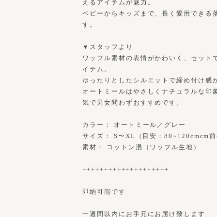
えるアイテムが魅力。
ベビーからキッズまで、長く愛用できる
す。
▼スタッフより
ワッフル素材の表情がかわいく、セット
イテム。
ゆったりとしたシルエットで締め付け感
オートミールはやさしくナチュラルな印
気で男女問わずおすすめです。
カラー： オートミール／グレー
サイズ： S〜XL（目安：80~120cmcm
素材： コットン混（ワッフル生地）
++++++++++++++++++++
即納可能です
一週間以内にお手元にお届け致します