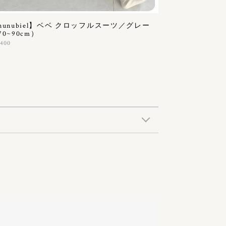
nunubiel】ベベ クロッフルスーツ／グレー
70~90cm）
,400