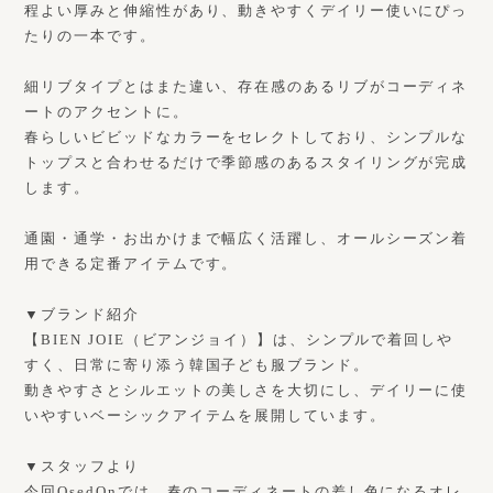
程よい厚みと伸縮性があり、動きやすくデイリー使いにぴっ
たりの一本です。
細リブタイプとはまた違い、存在感のあるリブがコーディネ
ートのアクセントに。
春らしいビビッドなカラーをセレクトしており、シンプルな
トップスと合わせるだけで季節感のあるスタイリングが完成
します。
通園・通学・お出かけまで幅広く活躍し、オールシーズン着
用できる定番アイテムです。
▼ブランド紹介
【BIEN JOIE（ビアンジョイ）】は、シンプルで着回しや
すく、日常に寄り添う韓国子ども服ブランド。
動きやすさとシルエットの美しさを大切にし、デイリーに使
いやすいベーシックアイテムを展開しています。
▼スタッフより
今回OsedOnでは、春のコーディネートの差し色になるオレ