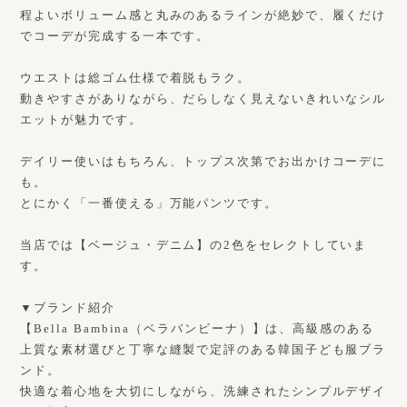
程よいボリューム感と丸みのあるラインが絶妙で、履くだけ
でコーデが完成する一本です。
ウエストは総ゴム仕様で着脱もラク。
動きやすさがありながら、だらしなく見えないきれいなシル
エットが魅力です。
デイリー使いはもちろん、トップス次第でお出かけコーデに
も。
とにかく「一番使える」万能パンツです。
当店では【ベージュ・デニム】の2色をセレクトしていま
す。
▼ブランド紹介
【Bella Bambina（ベラバンビーナ）】は、高級感のある
上質な素材選びと丁寧な縫製で定評のある韓国子ども服ブラ
ンド。
快適な着心地を大切にしながら、洗練されたシンプルデザイ