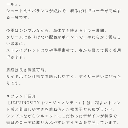
ール」。
ショート丈のバランスが絶妙で、着るだけでコーデが完成す
る一枚です。
今季はシンプルながら、単体でも映えるカラー展開。
クリームはさりげない配色がポイントで、やわらかく愛らし
い印象に。
ストライプレッドはやや薄手素材で、春から夏まで長く着用
できます。
肩紐は長さ調整可能。
サイドボタン仕様で着脱もしやすく、デイリー使いにぴった
りです。
▼ブランド紹介
【JEJEUNOSITY（ジェジュノシティ）】は、程よいトレン
ド感と着回しやすさを兼ね備えた韓国子ども服ブランド。
シンプルながらシルエットにこだわったデザインが特徴で、
毎日のコーデに取り入れやすいアイテムを展開しています。