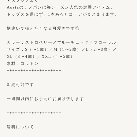
▼スタッフより
Aostaのチノパンは毎シーズン人気の定番アイテム。
トップスを選ばず、1本あるとコーデがまとまります。
柄違いで揃えたくなる可愛さです◎
カラー：ストロベリー／ブルーチェック／フローラル
サイズ：S（〜1歳）／M（1〜2歳）／L（2〜3歳）／
XL（3〜4歳）／XXL（4〜5歳）
素材：コットン
++++++++++++++++++++
即納可能です
一週間以内にお手元にお届け致します
++++++++++++++++++++
送料について