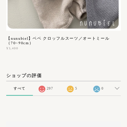
【nunubiel】ベベ クロッフルスーツ／オートミール
（70~90cm）
¥3,400
ショップの評価
すべて
297
5
0