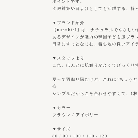
ポイントです。
冷房対策や日よけとしても活躍する、持
▼ブランド紹介
【nunubiel】は、ナチュラルでやさ
あるデザインが魅力の韓国子ども服ブラ
日常にすっとなじむ、着心地の良いアイ
▼スタッフより
これ、ほんとに肌触りがよくてびっくり
夏って羽織り悩むけど、これは“ちょうど
◎
シンプルだからこそ合わせやすくて、1
▼カラー
ブラウン / アイボリー
▼サイズ
80 / 90 / 100 / 110 / 120