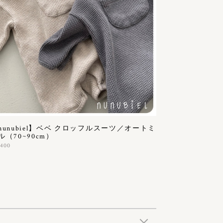
nunubiel】ベベ クロッフルスーツ／オートミ
ル（70~90cm）
,400