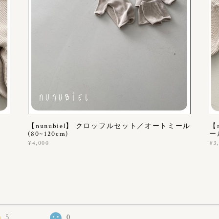
【nunubiel】 クロッフルセット／オートミール
【
(80~120cm)
ー
¥4,000
¥3
5
0