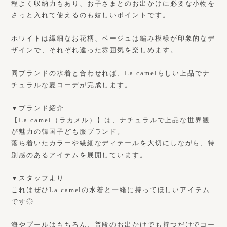
程よく収納力もあり、お子さまとのお出かけに必要な小物を
さっと入れて使えるのも嬉しいポイントです。
ホワイトは繊細なお花柄、ベージュは編み模様が印象的なデ
ザインで、それぞれ違った雰囲気を楽しめます。
同ブランドの水着と合わせれば、La.camelらしい上品でナ
チュラルな夏コーデが完成します。
▼ブランド紹介
【La.camel（ラカメル）】は、ナチュラルで上品な世界観
が魅力の韓国子ども服ブランド。
落ち着いたカラーや繊細なディテールを大切にしながら、特
別感のあるアイテムを展開しています。
▼スタッフより
これはぜひLa.camelの水着と一緒に持ってほしいアイテム
です◎
海やプールはもちろん、普段のお出かけでも持つだけでコー