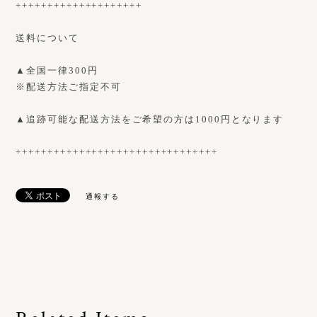
++++++++++++++++++++
送料について
▲全国一律300円
※配送方法ご指定不可
▲追跡可能な配送方法をご希望の方は1000円となります
++++++++++++++++++++++++++++++++
通報する