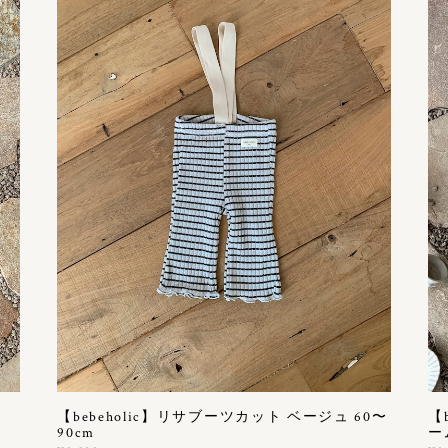
【bebeholic】リサブーツカット ベージュ 60〜
【
90cm
ー