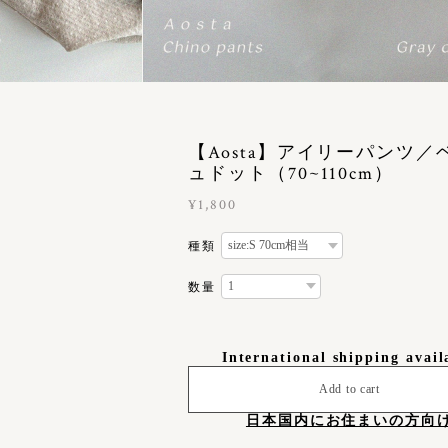
【Aosta】アイリーパンツ／
ュドット（70~110cm）
¥1,800
種類
数量
International shipping avail
Add to cart
日本国内にお住まいの方向