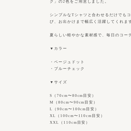
ク」の2色をご用意しました。
シンプルなTシャツと合わせるだけでも
び、お出かけまで幅広く活躍してくれま
夏らしい軽やかな素材感で、毎日のコー
▼カラー
・ベージュドット
・ブルーチェック
▼サイズ
S（70cm〜80cm目安）
M（80cm〜90cm目安）
L（90cm〜100cm目安）
XL（100cm〜110cm目安）
XXL（110cm目安）