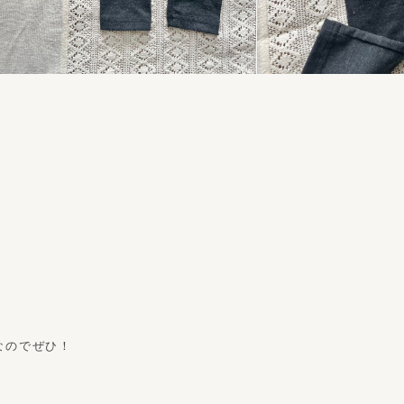
！
なのでぜひ！