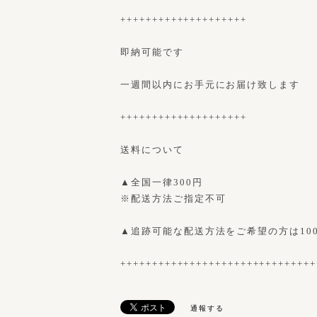
++++++++++++++++++++
即納可能です
一週間以内にお手元にお届け致します
++++++++++++++++++++
送料について
▲全国一律300円
※配送方法ご指定不可
▲追跡可能な配送方法をご希望の方は10
+++++++++++++++++++++++++++++++
通報する