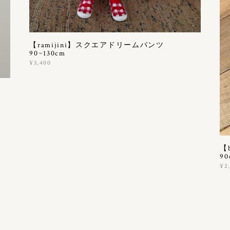
【ramijini】スクエアドリームパンツ
90~130cm
¥3,400
ー
【
90
¥2