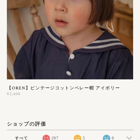
【OREN】ビンテージコットンベレー帽 アイボリー
¥2,600
ショップの評価
すべて
297
5
0