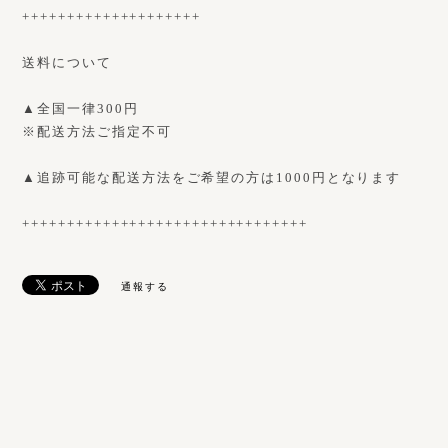
++++++++++++++++++++
送料について
▲全国一律300円
※配送方法ご指定不可
▲追跡可能な配送方法をご希望の方は1000円となります
++++++++++++++++++++++++++++++++
通報する