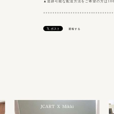
▲追跡可能な配送方法をご希望の方は10
+++++++++++++++++++++++++++++++
通報する