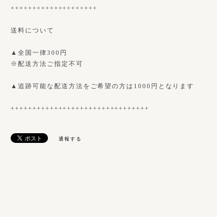
++++++++++++++++++++
送料について
▲全国一律300円
※配送方法ご指定不可
▲追跡可能な配送方法をご希望の方は1000円となります
++++++++++++++++++++++++++++++++
通報する