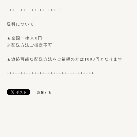
++++++++++++++++++++
送料について
▲全国一律300円
※配送方法ご指定不可
▲追跡可能な配送方法をご希望の方は1000円となります
++++++++++++++++++++++++++++++++
通報する