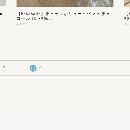
m
【bebeholic】チェックボリュームパンツ チャ
【
コール 60〜90cm
90
¥2,300
¥2
5
0