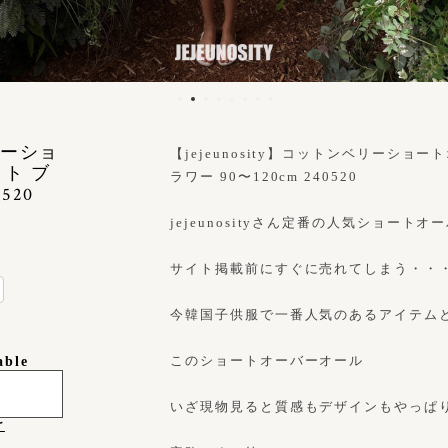
ベリーショ
【jejeunosity】コットンベリーショ
ト ブ
ラワー 90〜120cm 240520
520
jejeunosityさん定番の人気ショート
サイト掲載前にすぐに売れてしまう・・
今韓国子供服で一番人気のあるアイテム
このショートオーバーオール
able
いざ現物見ると質感もデザインもやっぱ
け