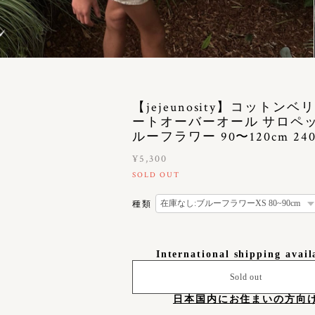
【jejeunosity】コットン
ートオーバーオール サロペッ
ルーフラワー 90〜120cm 240
¥5,300
SOLD OUT
種類
International shipping avail
Sold out
日本国内にお住まいの方向