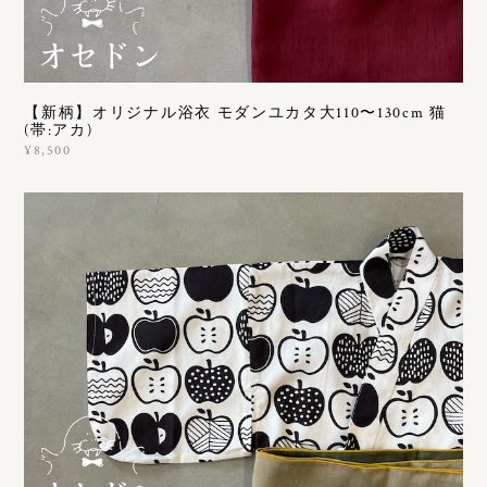
【新柄】オリジナル浴衣 モダンユカタ大110〜130cm 猫
(帯:アカ)
¥8,500