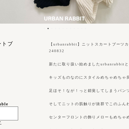
カートブ
【urbanrabbit】ニットスカートブーツカ
240832
新たに取り扱い始めましたurbanrabb
キッズものなのにスタイルめちゃめちゃ
足ほそ！なが！っと錯覚してしまうパン
そしてニットの肌触りが抜群でこのふん
able
センターフロントの飾りメローもめちゃ
け