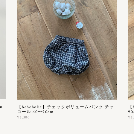
m
【bebeholic】チェックボリュームパンツ チャ
【
コール 60〜90cm
90
¥2,300
¥2