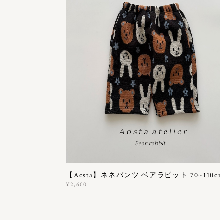
【Aosta】ネネパンツ ベアラビット 70~110c
¥2,600