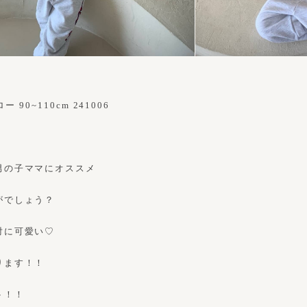
90~110cm 241006
男の子ママにオススメ
がでしょう？
対に可愛い♡
ります！！
ト！！