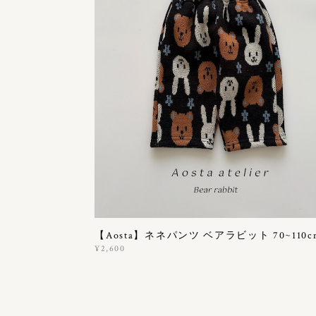
【Aosta】ネネパンツ ベアラビット 70~110c
¥2,600