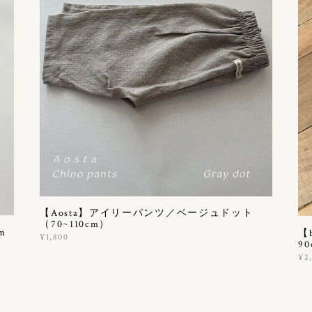
【Aosta】アイリーパンツ／ベージュドット
（70~110cm）
m
【
¥1,800
90
¥2