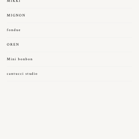
MIKKI
MIGNON
fondue
OREN
Mini bonbon
cantucci studio