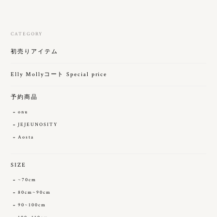
CATEGORY
初売りアイテム
Elly Mollyコート Special price
予約商品
onu
JEJEUNOSITY
Aosta
SIZE
~70cm
80cm~90cm
90~100cm