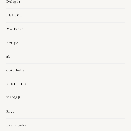
Delight
BELLOT
Mollybin
Amigo
ab
oott bebe
KING BOY
HANAB
Rica
Party bebe