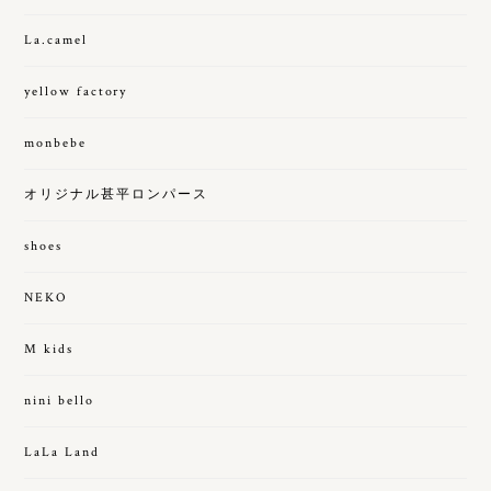
La.camel
yellow factory
monbebe
オリジナル甚平ロンパース
shoes
NEKO
M kids
nini bello
LaLa Land