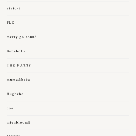
vivid-i
FLO
merry go round
Bebeholic
THE FUNNY
mumu&baba
Hugbebe
con
mienbloomB