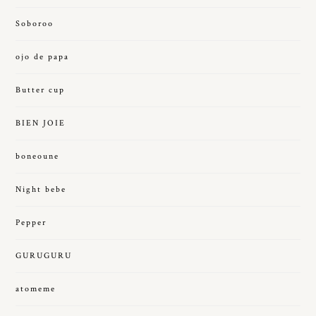
Soboroo
ojo de papa
Butter cup
BIEN JOIE
boneoune
Night bebe
Pepper
GURUGURU
atomeme