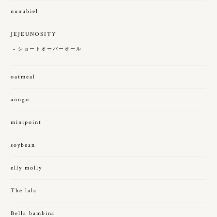
nunubiel
JEJEUNOSITY
ショートオーバーオール
oatmeal
anngo
minipoint
soybean
elly molly
The lala
Bella bambina