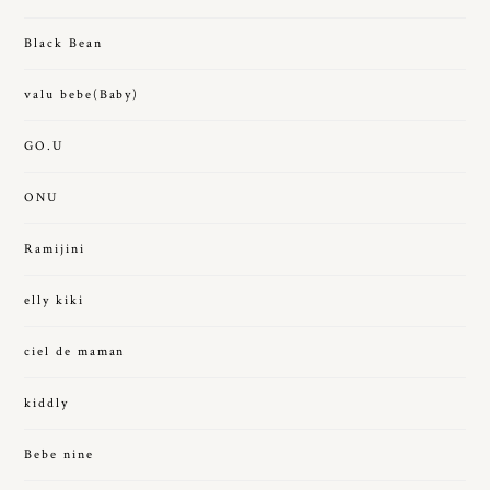
Black Bean
valu bebe(Baby)
GO.U
ONU
Ramijini
elly kiki
ciel de maman
kiddly
Bebe nine