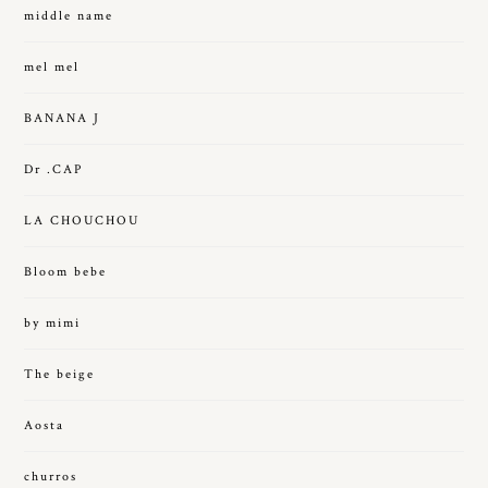
middle name
mel mel
BANANA J
Dr .CAP
LA CHOUCHOU
Bloom bebe
by mimi
The beige
Aosta
churros