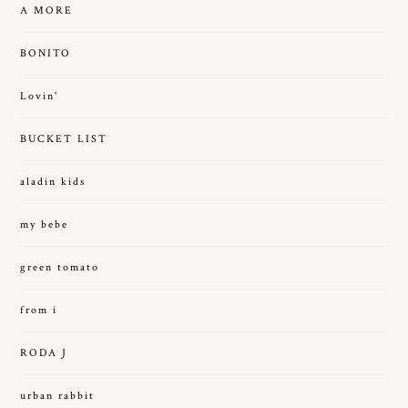
A MORE
BONITO
Lovin'
BUCKET LIST
aladin kids
my bebe
green tomato
from i
RODA J
urban rabbit