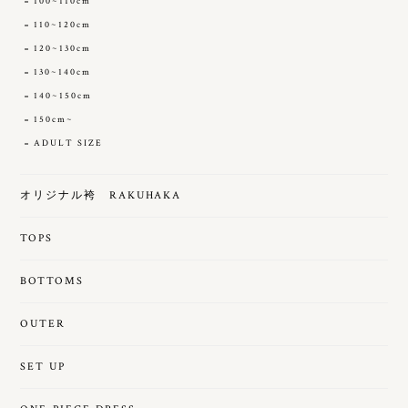
100~110cm
110~120cm
120~130cm
130~140cm
140~150cm
150cm~
ADULT SIZE
オリジナル袴 RAKUHAKA
TOPS
BOTTOMS
OUTER
SET UP