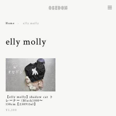
Home
elly molly
elly molly
【elly molly】shadow cat ト
レーナー (Black)100〜
130cm【230915el】
¥3,300