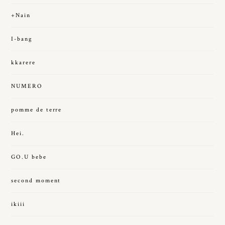
+Nain
I-bang
kkarere
NUMERO
pomme de terre
Hei.
GO.U bebe
second moment
ikiii