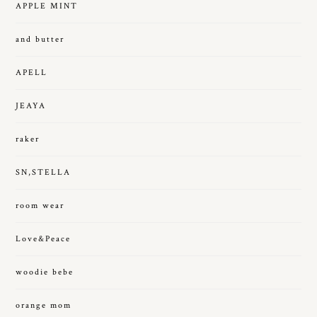
APPLE MINT
and butter
APELL
JEAYA
raker
SN,STELLA
room wear
Love&Peace
woodie bebe
orange mom