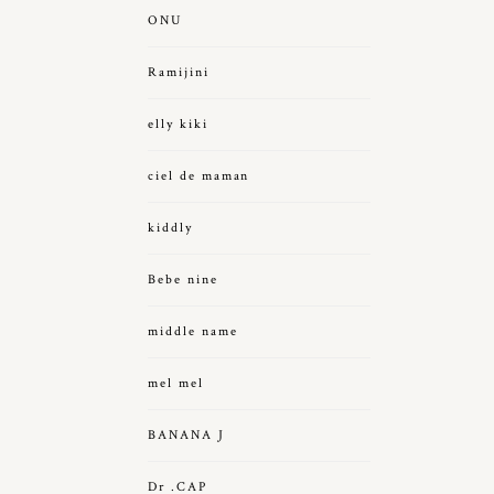
ONU
Ramijini
elly kiki
ciel de maman
kiddly
Bebe nine
middle name
mel mel
BANANA J
Dr .CAP