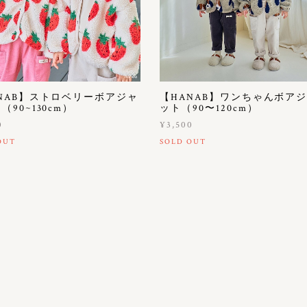
NAB】ストロベリーボアジャ
【HANAB】ワンちゃんボア
（90~130cm）
ット（90〜120cm）
0
¥3,500
OUT
SOLD OUT