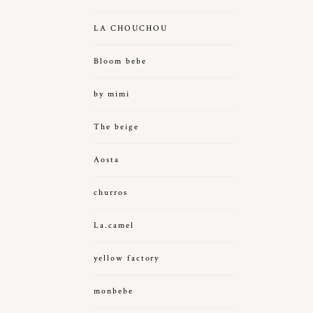
LA CHOUCHOU
Bloom bebe
by mimi
The beige
Aosta
churros
La.camel
yellow factory
monbebe