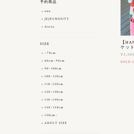
予約商品
onu
JEJEUNOSITY
Aosta
【HA
SIZE
ケット
~70cm
¥3,50
80cm~90cm
SOLD 
90~100cm
100~110cm
110~120cm
120~130cm
130~140cm
140~150cm
150cm~
ADULT SIZE