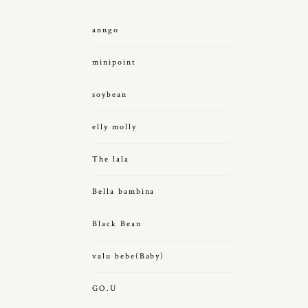
anngo
minipoint
soybean
elly molly
The lala
Bella bambina
Black Bean
valu bebe(Baby)
GO.U