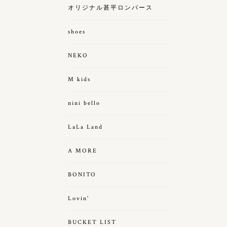
オリジナル甚平ロンパース
shoes
NEKO
M kids
nini bello
LaLa Land
A MORE
BONITO
Lovin'
BUCKET LIST