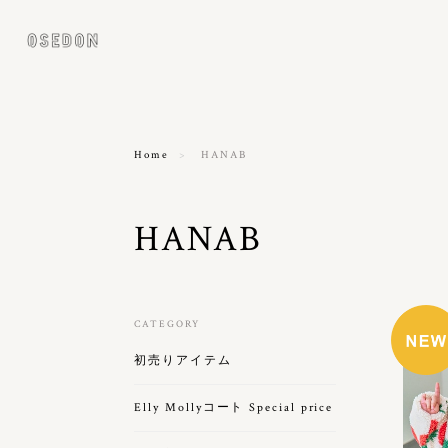
Home
HANAB
HANAB
CATEGORY
初売りアイテム
Elly Mollyコート Special price