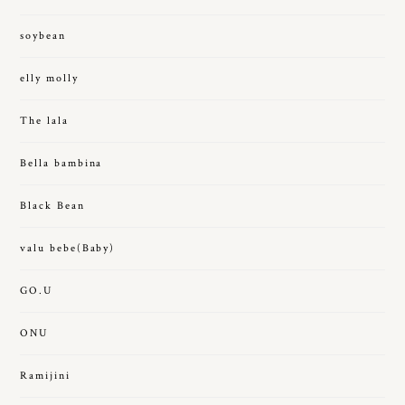
soybean
elly molly
The lala
Bella bambina
Black Bean
valu bebe(Baby)
GO.U
ONU
Ramijini