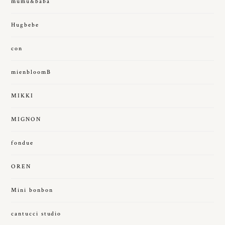
mumu&baba
Hugbebe
con
mienbloomB
MIKKI
MIGNON
fondue
OREN
Mini bonbon
cantucci studio