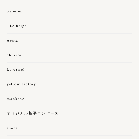
by mimi
The beige
Aosta
churros
La.camel
yellow factory
monbebe
オリジナル甚平ロンパース
shoes