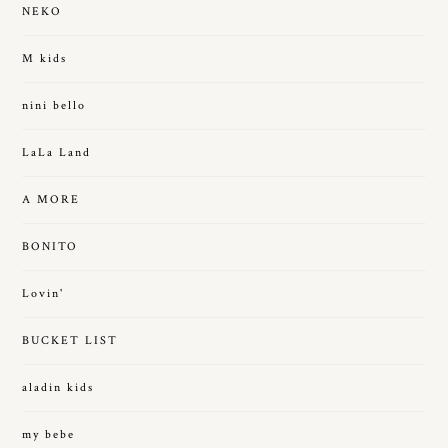
NEKO
M kids
nini bello
LaLa Land
A MORE
BONITO
Lovin'
BUCKET LIST
aladin kids
my bebe