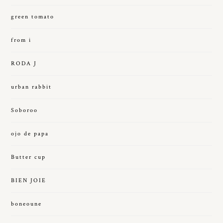
green tomato
from i
RODA J
urban rabbit
Soboroo
ojo de papa
Butter cup
BIEN JOIE
boneoune