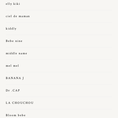
elly kiki
ciel de maman
kiddly
Bebe nine
middle name
mel mel
BANANA J
Dr .CAP
LA CHOUCHOU
Bloom bebe