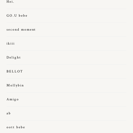
Hei.
GO.U bebe
second moment
ikiii
Delight
BELLOT
Mollybin
Amigo
ab
oott bebe