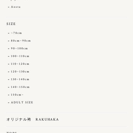
Aosta
SIZE
~70cm
80cm~90cm
90~100cm
100~110cm
110~120cm
120~130cm
130~140cm
140~150cm
150cm~
ADULT SIZE
オリジナル袴 RAKUHAKA