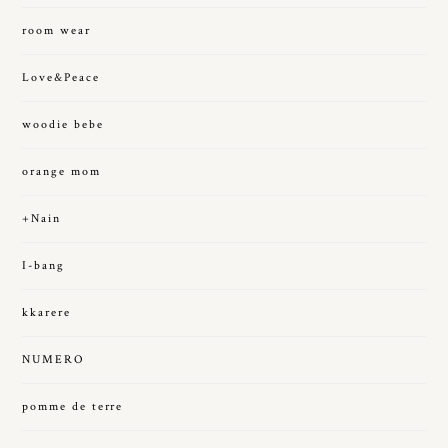
room wear
Love&Peace
woodie bebe
orange mom
+Nain
I-bang
kkarere
NUMERO
pomme de terre