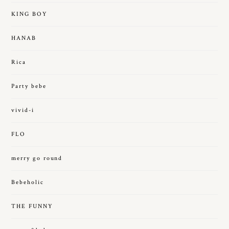
KING BOY
HANAB
Rica
Party bebe
vivid-i
FLO
merry go round
Bebeholic
THE FUNNY