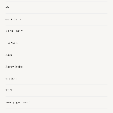
ab
oott bebe
KING BOY
HANAB
Rica
Party bebe
vivid-i
FLO
merry go round