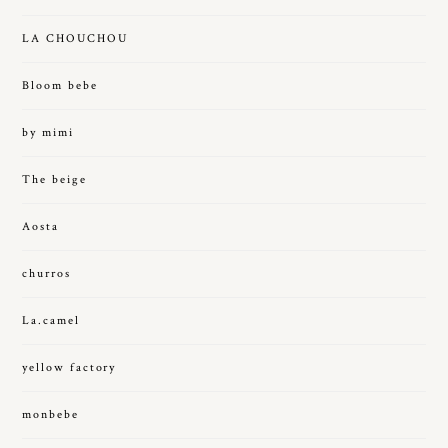
LA CHOUCHOU
Bloom bebe
by mimi
The beige
Aosta
churros
La.camel
yellow factory
monbebe