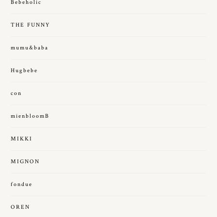
Bebeholic
THE FUNNY
mumu&baba
Hugbebe
con
mienbloomB
MIKKI
MIGNON
fondue
OREN