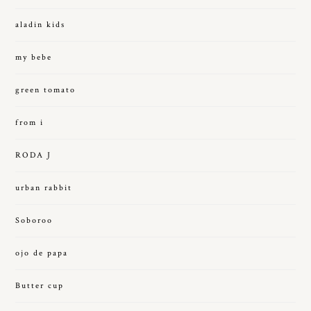
aladin kids
my bebe
green tomato
from i
RODA J
urban rabbit
Soboroo
ojo de papa
Butter cup