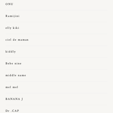
ONU
Ramijini
elly kiki
ciel de maman
kiddly
Bebe nine
middle name
mel mel
BANANA J
Dr .CAP