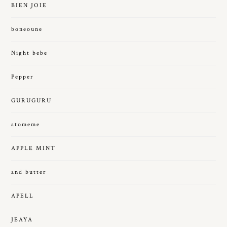
BIEN JOIE
boneoune
Night bebe
Pepper
GURUGURU
atomeme
APPLE MINT
and butter
APELL
JEAYA