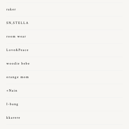
raker
SN,STELLA
room wear
Love&Peace
woodie bebe
orange mom
+Nain
I-bang
kkarere