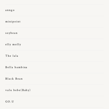
anngo
minipoint
soybean
elly molly
The lala
Bella bambina
Black Bean
valu bebe(Baby)
GO.U