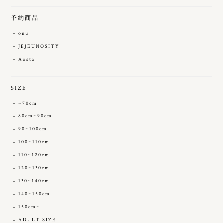
予約商品
onu
JEJEUNOSITY
Aosta
SIZE
~70cm
80cm~90cm
90~100cm
100~110cm
110~120cm
120~130cm
130~140cm
140~150cm
150cm~
ADULT SIZE