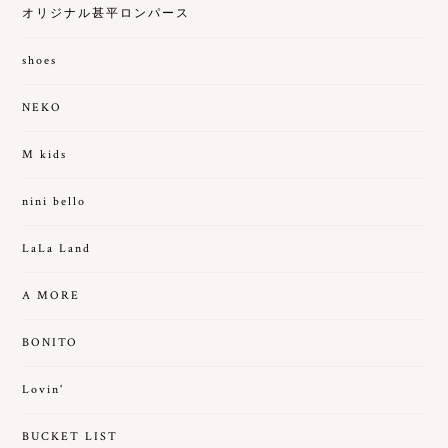
オリジナル甚平ロンパース
shoes
NEKO
M kids
nini bello
LaLa Land
A MORE
BONITO
Lovin'
BUCKET LIST